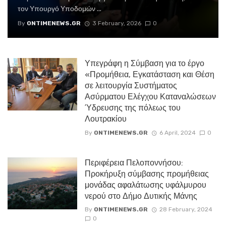
τον Υπουργό Υποδομών ...
By
ONTIMENEWS.GR
3 February, 2026
0
Υπεγράφη η Σύμβαση για το έργο
«Προμήθεια, Εγκατάσταση και Θέση
σε λειτουργία Συστήματος
Ασύρματου Ελέγχου Καταναλώσεων
Ύδρευσης της πόλεως του
Λουτρακίου
By
ONTIMENEWS.GR
6 April, 2024
0
Περιφέρεια Πελοποννήσου:
Προκήρυξη σύμβασης προμήθειας
μονάδας αφαλάτωσης υφάλμυρου
νερού στο Δήμο Δυτικής Μάνης
By
ONTIMENEWS.GR
28 February, 2024
0