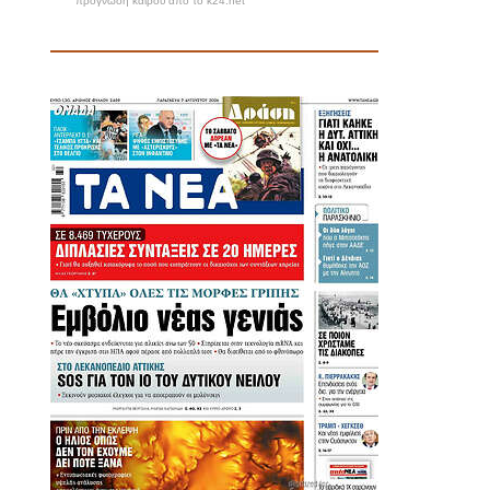
πρόγνωση καιρού από το k24.net