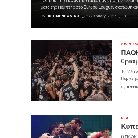
Οπαδοί του ΠΑΟΚ που ταξίδευαν από την Ελλάδα μ
ματς της Πέμπτης στο Europa League, σκοτώθηκαν 
By
ONTIMENEWS.GR
27 January, 2026
0
ΑΘΛΗΤΙΚ
ΠΑΟΚ
θρια
Το “έλα 
Πέμπτης 
By
ONTI
NEA
Κυπε
O ΠΑΟΚ ε