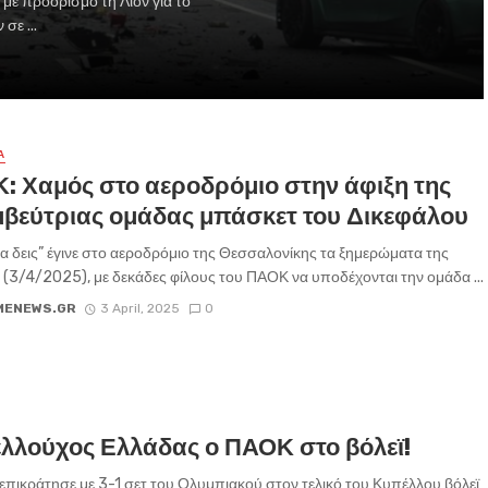
ε προορισμό τη Λιόν για το
σε ...
Α
: Χαμός στο αεροδρόμιο στην άφιξη της
μβεύτριας ομάδας μπάσκετ του Δικεφάλου
να δεις” έγινε στο αεροδρόμιο της Θεσσαλονίκης τα ξημερώματα της
(3/4/2025), με δεκάδες φίλους του ΠΑΟΚ να υποδέχονται την ομάδα ...
MENEWS.GR
3 April, 2025
0
λλούχος Ελλάδας ο ΠΑΟΚ στο βόλεϊ!
πικράτησε με 3-1 σετ του Ολυμπιακού στον τελικό του Κυπέλλου βόλεϊ