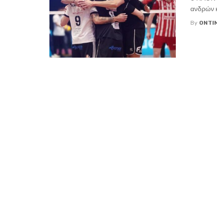
ανδρών κ
By
ONTI