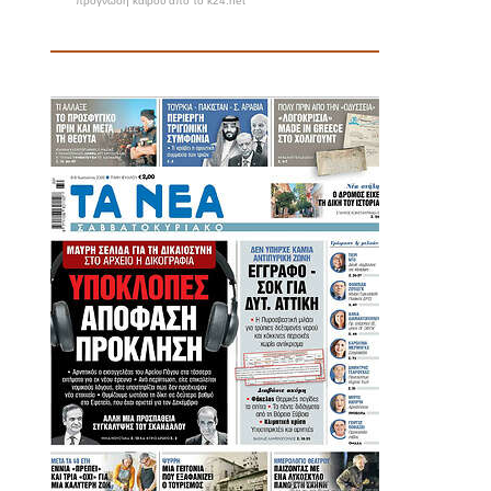
πρόγνωση καιρού από το k24.net