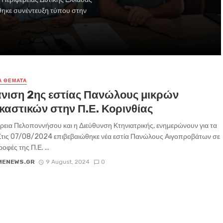
θηκε συνέντευξη τύπου στην
Α ΘΕΜΑΤΑ
νιση 2ης εστίας Πανώλους μικρών
καστικών στην Π.Ε. Κορινθίας
ρεια Πελοποννήσου και η Διεύθυνση Κτηνιατρικής, ενημερώνουν για τα
Στις 07/08/2024 επιβεβαιώθηκε νέα εστία Πανώλους Αιγοπροβάτων σε
ροφές της Π.Ε. ...
MENEWS.GR
9 August, 2024
0