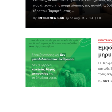
που άπτονται της αντιμετώπισης της πανώλης, δό
έδρα του Παραρτήματος ...
By
ONTIMENEWS.GR
13 August, 2024
0
ΚΕΝΤΡΙΚ
Εμφά
μηρυ
Η Περιφέ
κάτωθι: 
τρεις εκτ
By
ONTI