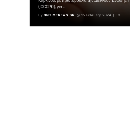
Καρκίνου, με πρωτοβουλία της Διεθνούς Ένωσης 
(ICCCPO), για ...
By
ONTIMENEWS.GR
15 February, 2024
0