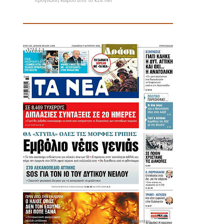
πρόγνωση καιρού από το k24.net