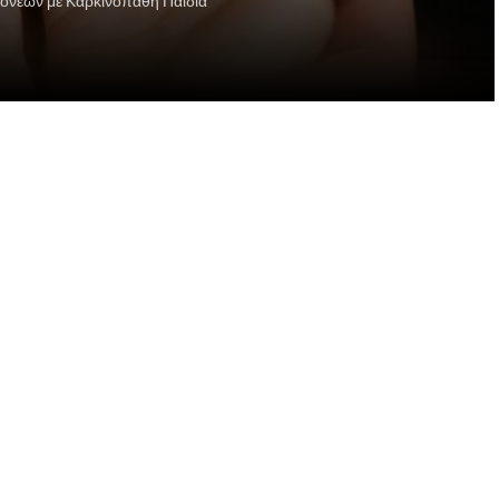
Γονέων με Καρκινοπαθή Παιδιά