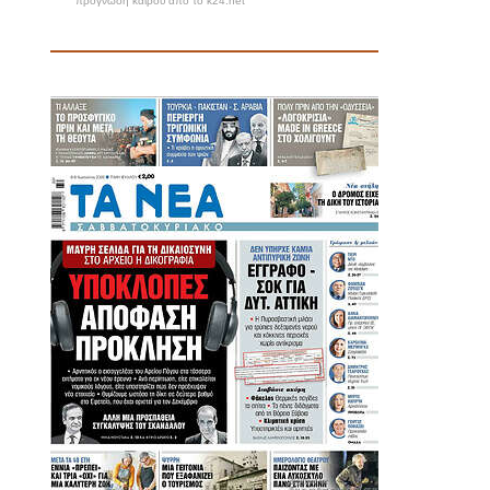
πρόγνωση καιρού από το k24.net