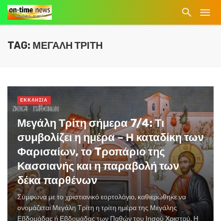
TAG: ΜΕΓΑΛΗ ΤΡΙΤΗ
ΕΚΚΛΗΣΙΑ
Μεγάλη Τρίτη σήμερα 7/4: Τι
συμβολίζει η ημέρα – Η καταδίκη των
Φαρισαίων, το Tροπάριο της
Κασσιανής και η παραβολή των
δέκα παρθένων
Σύμφωνα με το χριστιανικό εορτολόγιο, καθιερώθηκε να
ονομάζεται Μεγάλη Τρίτη η τρίτη ημέρα της Μεγάλης
Εβδομάδας ή Εβδομάδας των Παθών του Ιησού Χριστού. Η