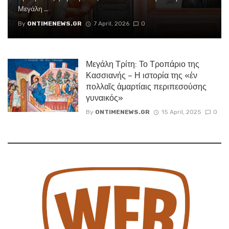
Μεγάλη ...
By
ONTIMENEWS.GR
7 April, 2026
0
Μεγάλη Τρίτη: Το Τροπάριο της
Κασσιανής – Η ιστορία της «ἐν
πολλαῖς ἁμαρτίαις περιπεσούσης
γυναικός»
By
ONTIMENEWS.GR
15 April, 2025
0