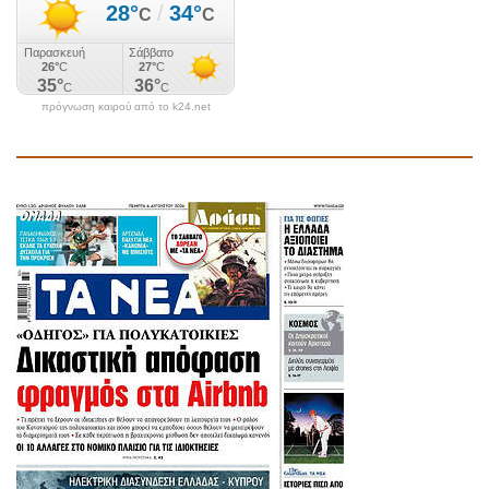
πρόγνωση καιρού από το k24.net