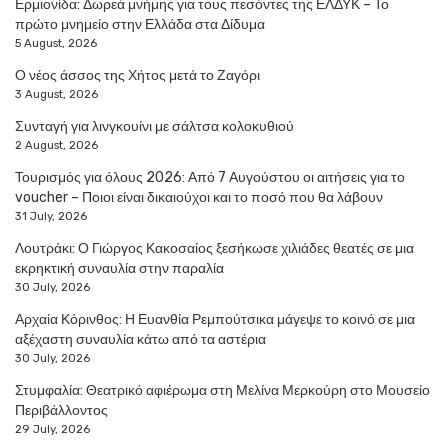
Ερμιονίδα: Δωρεά μνήμης για τους πεσόντες της ΕΛΔΥΚ – Το
πρώτο μνημείο στην Ελλάδα στα Δίδυμα
5 August, 2026
Ο νέος άσσος της Χήτος μετά το Ζαγόρι
3 August, 2026
Συνταγή για λινγκουίνι με σάλτσα κολοκυθιού
2 August, 2026
Τουρισμός για όλους 2026: Από 7 Αυγούστου οι αιτήσεις για το
voucher – Ποιοι είναι δικαιούχοι και το ποσό που θα λάβουν
31 July, 2026
Λουτράκι: Ο Γιώργος Κακοσαίος ξεσήκωσε χιλιάδες θεατές σε μια
εκρηκτική συναυλία στην παραλία
30 July, 2026
Αρχαία Κόρινθος: Η Ευανθία Ρεμπούτσικα μάγεψε το κοινό σε μια
αξέχαστη συναυλία κάτω από τα αστέρια
30 July, 2026
Στυμφαλία: Θεατρικό αφιέρωμα στη Μελίνα Μερκούρη στο Μουσείο
Περιβάλλοντος
29 July, 2026