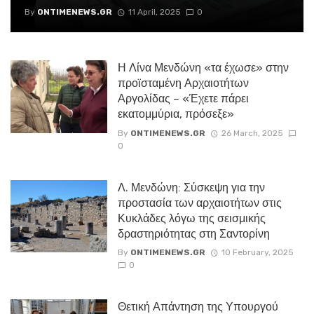
By
ONTIMENEWS.GR
11 April, 2025
0
Η Λίνα Μενδώνη «τα έχωσε» στην
προϊσταμένη Αρχαιοτήτων
Αργολίδας – «Έχετε πάρει
εκατομμύρια, πρόσεξε»
By
ONTIMENEWS.GR
26 March, 2025
0
Λ. Μενδώνη: Σύσκεψη για την
προστασία των αρχαιοτήτων στις
Κυκλάδες λόγω της σεισμικής
δραστηριότητας στη Σαντορίνη
By
ONTIMENEWS.GR
10 February, 2025
0
Θετική Απάντηση της Υπουργού