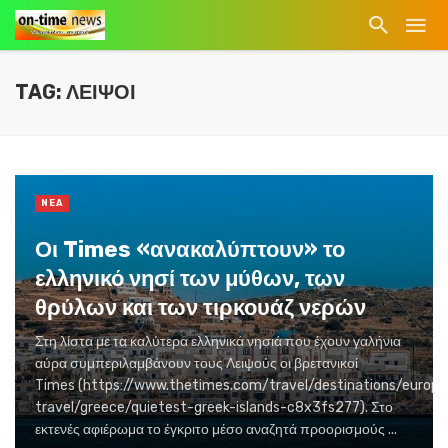
TAG: ΛΕΙΨΟΙ
NEA
Οι Times «ανακαλύπτουν» το
ελληνικό νησί των μύθων, των
θρύλων και των τιρκουάζ νερών
Στη λίστα με τα καλύτερα ελληνικά νησιά που έχουν γαλήνια
αύρα συμπεριλαμβάνουν τους Λειψούς οι βρετανικοί
Times (https://www.thetimes.com/travel/destinations/europe
travel/greece/quietest-greek-islands-c8x3fs277). Στο
εκτενές αφιέρωμα το έγκριτο μέσο αναζητά προορισμούς ...