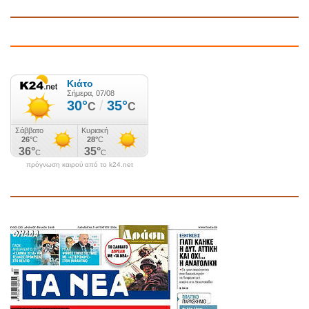
πρόγνωση καιρού από το k24.net