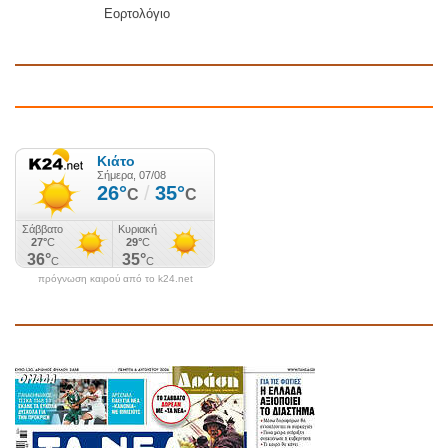
Εορτολόγιο
πρόγνωση καιρού από το k24.net