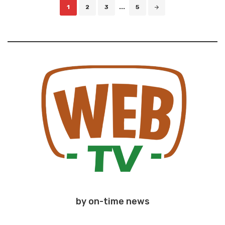
Posts
1
2
3
...
5
navigation
by on-time news