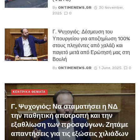
By
ONTIMENEWS.GR
30 November,
2025
0
Γ. Ψυχογιός: Δέσμευση του
Υπουργείου για αποζημίωση 100%
στους πληγέντες από χαλάζι και
παγετό μετά από Ερώτησή μας στη
Βουλή
By
ONTIMENEWS.GR
1 June, 2025
0
ΚΕΝΤΡΙΚΑ ΘΕΜΑΤΑ
Γ. Ψυχογιός: Να σταματήσει η ΝΔ
την παθητική αποτροπή και την
εξαθλίωση των προσφύγων. Ζητάμε
απαντήσεις για τις εξώσεις χιλιάδων