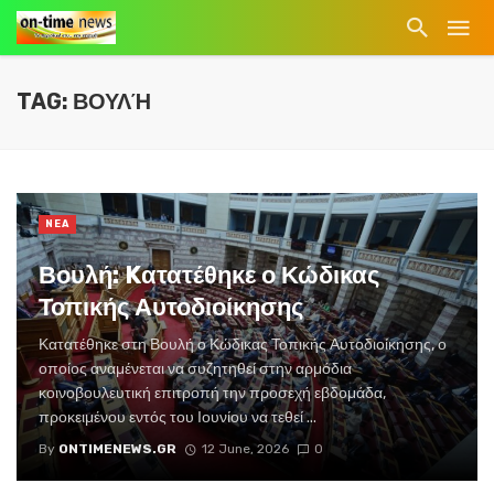
TAG: ΒΟΥΛΉ
NEA
Βουλή: Kατατέθηκε ο Κώδικας
Τοπικής Αυτοδιοίκησης
Κατατέθηκε στη Βουλή ο Κώδικας Τοπικής Αυτοδιοίκησης, ο
οποίος αναμένεται να συζητηθεί στην αρμόδια
κοινοβουλευτική επιτροπή την προσεχή εβδομάδα,
προκειμένου εντός του Ιουνίου να τεθεί ...
By
ONTIMENEWS.GR
12 June, 2026
0