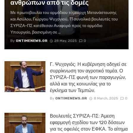
ανθρώπων από τις δομές
Με πρωτοβουλία του αρμόδιου τομεάρχη Μετανάστευσης
και Ασύλου, Γιώργου Ψυχογιού, 11 συνολικά βουλευτές του
ΣΥΡΙΖΑ-ΠΣ κατέθεσαν Αναφορά προς το αρμόδιο
Υπουργείο, βασισμένη σε ...
By
ONTIMENEWS.GR
28 May, 2025
0
Γ. Ψυχογιός: Η κυβέρνηση οδηγεί σε
συρρίκνωση τον αγροτικό τομέα. Ο
ΣΥΡΙΖΑ-ΠΣ φωνή των παραγωγών,
αλλά και της κοινωνίας για το
έγκλημα των Τεμπών.
By
ONTIMENEWS.GR
8 March, 2025
0
Βουλευτές ΣΥΡΙΖΑ-ΠΣ: Άμεση
εφαρμογή σχεδίου των 120 δόσεων
για τις οφειλές στον ΕΦΚΑ. Το αίτημα