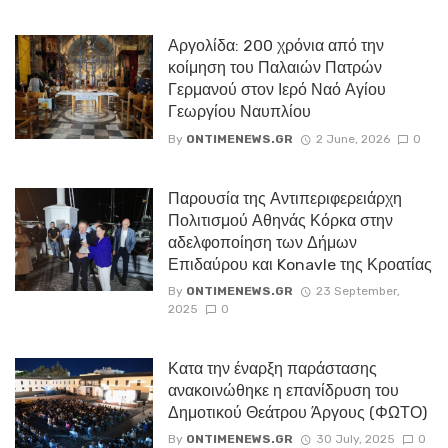
Αργολίδα: 200 χρόνια από την
κοίμηση του Παλαιών Πατρών
Γερμανού στον Ιερό Ναό Αγίου
Γεωργίου Ναυπλίου
By
ONTIMENEWS.GR
2 June, 2026
0
Παρουσία της Αντιπεριφερειάρχη
Πολιτισμού Αθηνάς Κόρκα στην
αδελφοποίηση των Δήμων
Επιδαύρου και Konavle της Κροατίας
By
ONTIMENEWS.GR
23 September,
2025
0
Κατα την έναρξη παράστασης
ανακοινώθηκε η επανίδρυση του
Δημοτικού Θεάτρου Άργους (ΦΩΤΟ)
By
ONTIMENEWS.GR
30 July, 2025
0