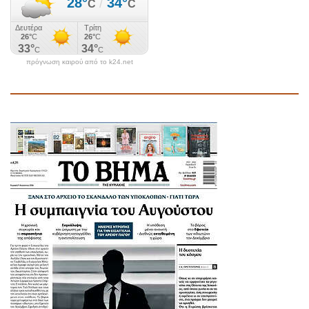
πρόγνωση καιρού από το k24.net