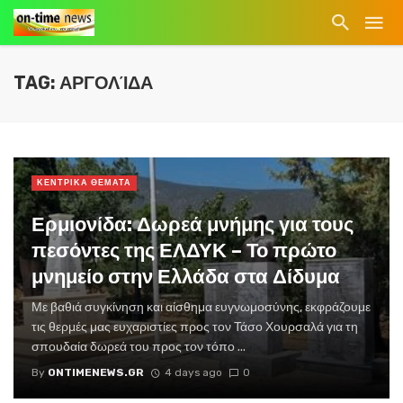
TAG: ΑΡΓΟΛΊΔΑ
ΚΕΝΤΡΙΚΑ ΘΕΜΑΤΑ
Ερμιονίδα: Δωρεά μνήμης για τους
πεσόντες της ΕΛΔΥΚ – Το πρώτο
μνημείο στην Ελλάδα στα Δίδυμα
Με βαθιά συγκίνηση και αίσθημα ευγνωμοσύνης, εκφράζουμε
τις θερμές μας ευχαριστίες προς τον Τάσο Χουρσαλά για τη
σπουδαία δωρεά του προς τον τόπο ...
By
ONTIMENEWS.GR
4 days ago
0