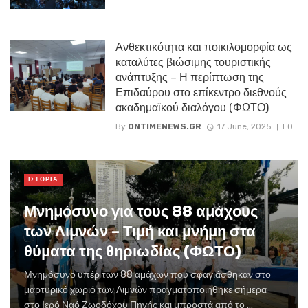
Ανθεκτικότητα και ποικιλομορφία ως
καταλύτες βιώσιμης τουριστικής
ανάπτυξης – Η περίπτωση της
Επιδαύρου στο επίκεντρο διεθνούς
ακαδημαϊκού διαλόγου (ΦΩΤΟ)
By
ONTIMENEWS.GR
17 June, 2025
0
ΙΣΤΟΡΙΑ
Μνημόσυνο για τους 88 αμάχους
των Λιμνών – Τιμή και μνήμη στα
θύματα της θηριωδίας (ΦΩΤΟ)
Μνημόσυνο υπέρ των 88 αμάχων που σφαγιάσθηκαν στο
μαρτυρικό χωριό των Λιμνών πραγματοποιήθηκε σήμερα
στο Ιερό Ναό Ζωοδόχου Πηγής και μπροστά από το ...