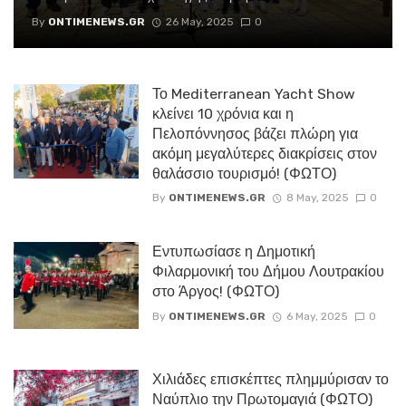
By
ONTIMENEWS.GR
26 May, 2025
0
Το Mediterranean Yacht Show
κλείνει 10 χρόνια και η
Πελοπόννησος βάζει πλώρη για
ακόμη μεγαλύτερες διακρίσεις στον
θαλάσσιο τουρισμό! (ΦΩΤΟ)
By
ONTIMENEWS.GR
8 May, 2025
0
Εντυπωσίασε η Δημοτική
Φιλαρμονική του Δήμου Λουτρακίου
στο Άργος! (ΦΩΤΟ)
By
ONTIMENEWS.GR
6 May, 2025
0
Χιλιάδες επισκέπτες πλημμύρισαν το
Ναύπλιο την Πρωτομαγιά (ΦΩΤΟ)