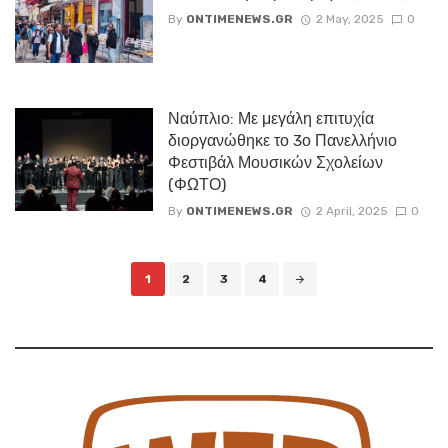
By
ONTIMENEWS.GR
2 May, 2025
0
Ναύπλιο: Με μεγάλη επιτυχία
διοργανώθηκε το 3ο Πανελλήνιο
Φεστιβάλ Μουσικών Σχολείων
(ΦΩΤΟ)
By
ONTIMENEWS.GR
2 April, 2025
0
Posts
1
2
3
4
navigation