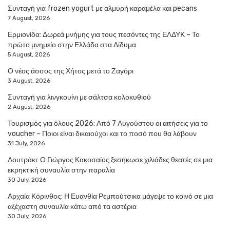
Συνταγή για frozen yogurt με αλμυρή καραμέλα και pecans
7 August, 2026
Ερμιονίδα: Δωρεά μνήμης για τους πεσόντες της ΕΛΔΥΚ – Το
πρώτο μνημείο στην Ελλάδα στα Δίδυμα
5 August, 2026
Ο νέος άσσος της Χήτος μετά το Ζαγόρι
3 August, 2026
Συνταγή για λινγκουίνι με σάλτσα κολοκυθιού
2 August, 2026
Τουρισμός για όλους 2026: Από 7 Αυγούστου οι αιτήσεις για το
voucher – Ποιοι είναι δικαιούχοι και το ποσό που θα λάβουν
31 July, 2026
Λουτράκι: Ο Γιώργος Κακοσαίος ξεσήκωσε χιλιάδες θεατές σε μια
εκρηκτική συναυλία στην παραλία
30 July, 2026
Αρχαία Κόρινθος: Η Ευανθία Ρεμπούτσικα μάγεψε το κοινό σε μια
αξέχαστη συναυλία κάτω από τα αστέρια
30 July, 2026